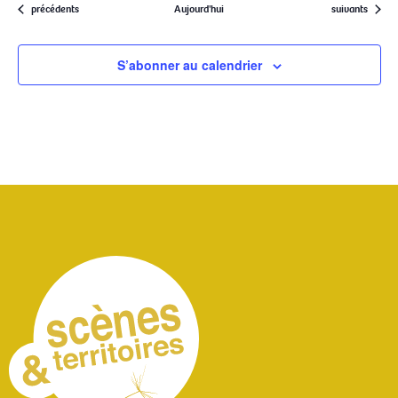
Évènements
Évènements
précédents
Aujourd'hui
suivants
S’abonner au calendrier