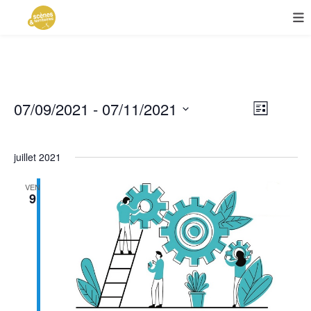
Navigat
07/09/2021
 - 
07/11/2021
Navigat
Liste
de
Sélectionnez
par
vues
une
Évèneme
juillet 2021
consulta
date.
VEN
9