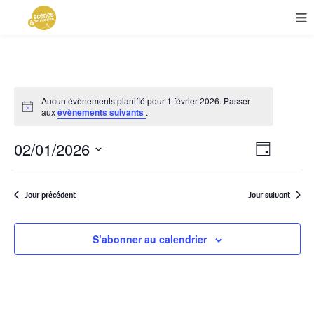
Aucun évènements planifié pour 1 février 2026. Passer
aux
évènements suivants
.
Navigat
02/01/2026
Navigat
Jour
de
Sélectionnez
par
vues
une
Évèneme
Jour précédent
Jour suivant
consulta
date.
S’abonner au calendrier