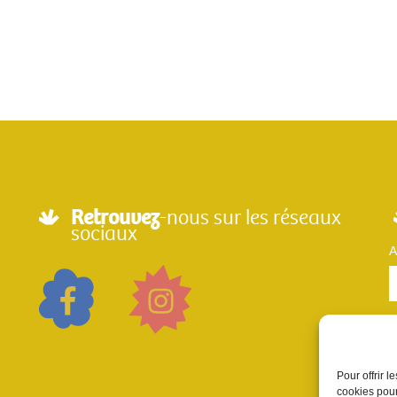
Retrouvez
-nous sur les réseaux
sociaux
A
Pour offrir 
cookies pour
n