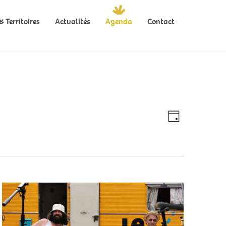
 Territoires
Actualités
Agenda
Contact
Navigation
Navigation
Jour
de
par
vues
Évènement
consultatio