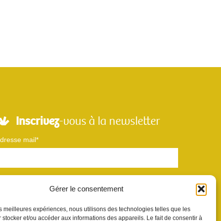
Inscrivez
-vous à la newsletter
dresse mail*
Nom
Gérer le consentement
les meilleures expériences, nous utilisons des technologies telles que les
Votre e-mail sera utilisé uniquement pour nous permettre de vous envoyer
 stocker et/ou accéder aux informations des appareils. Le fait de consentir à
otre newsletter et des informations à propos de Scènes et Territoires. Vous