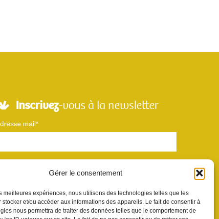
Inscrivez
-vous à la newsletter
dresse mail*
Nom
Gérer le consentement
les meilleures expériences, nous utilisons des technologies telles que les
Votre e-mail sera utilisé uniquement pour nous permettre de vous envoyer
 stocker et/ou accéder aux informations des appareils. Le fait de consentir à
otre newsletter et des informations à propos de Scènes et Territoires. Vous
gies nous permettra de traiter des données telles que le comportement de
ouvez vous désinscrire en utilisant le lien se désabonner de la newsletter.