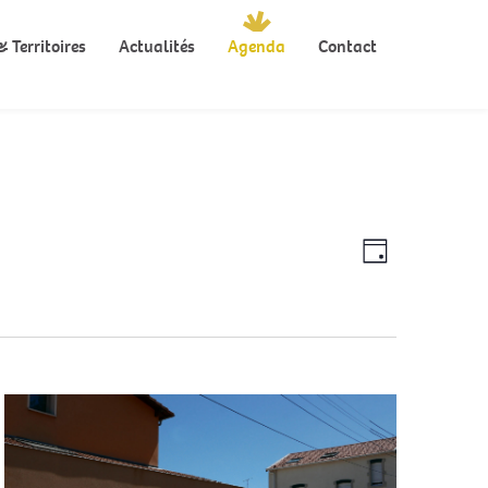
 Territoires
Actualités
Agenda
Contact
Navigation
Navigation
Jour
de
par
vues
Évènement
consultatio