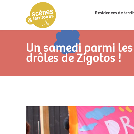
Résidences de territ
Un samedi parmi les
drôles de Zigotos !