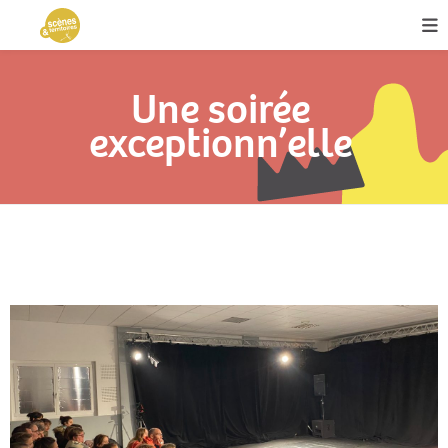
Une soirée
exceptionn’elle