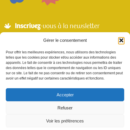
Inscrivez
-vous à la newsletter
Adresse mail*
Gérer le consentement
Pour offrir les meilleures expériences, nous utilisons des technologies
telles que les cookies pour stocker et/ou accéder aux informations des
Nom
appareils. Le fait de consentir à ces technologies nous permettra de traiter
des données telles que le comportement de navigation ou les ID uniques
sur ce site. Le fait de ne pas consentir ou de retirer son consentement peut
avoir un effet négatif sur certaines caractéristiques et fonctions.
Votre e-mail sera utilisé uniquement pour nous permettre de vous envoyer notre
newsletter et des informations à propos de Scènes et Territoires. Vous pouvez vous
désinscrire en utilisant le lien se désabonner de la newsletter.
Accepter
Refuser
Voir les préférences
site réalisé par l'
agence de communication Sur les Toits
|
mentions