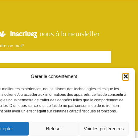
Inscrivez
-vous à la newsletter
dresse mail*
Nom
Gérer le consentement
les meilleures expériences, nous utilisons des technologies telles que les
Votre e-mail sera utilisé uniquement pour nous permettre de vous envoyer
 stocker et/ou accéder aux informations des appareils. Le fait de consentir à
otre newsletter et des informations à propos de Scènes et Territoires. Vous
gies nous permettra de traiter des données telles que le comportement de
ouvez vous désinscrire en utilisant le lien se désabonner de la newsletter.
 les ID uniques sur ce site. Le fait de ne pas consentir ou de retirer son
 peut avoir un effet négatif sur certaines caractéristiques et fonctions.
cepter
Refuser
Voir les préférences