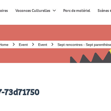
oires
Vacances Culturelles
Parc de matériel
Scènes &
Home
Event
Event
Sept rencontres - Sept parenthèse
7-73d71750