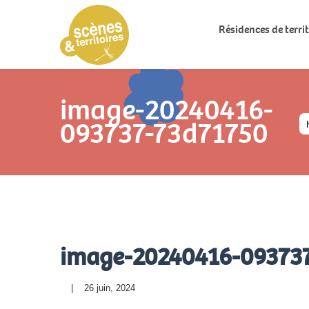
Résidences de territ
image-20240416-
093737-73d71750
image-20240416-09373
    |    26 juin, 2024