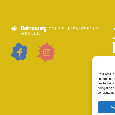
Retrouvez
-nous sur les réseaux
sociaux
A
Pour offrir 
cookies pour
n
ces technolo
p
navigation ou
consentement
Ac