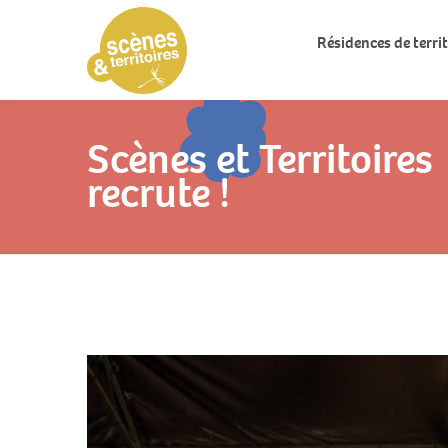
Résidences de territ
Scènes et Territoires
recrute !