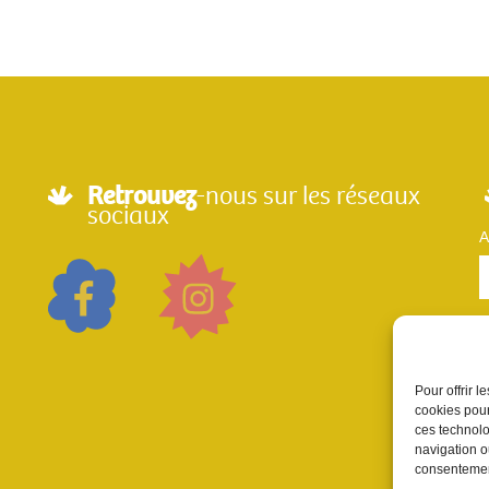
Retrouvez
-nous sur les réseaux
sociaux
A
Pour offrir 
cookies pour
n
ces technolo
p
navigation ou
consentement