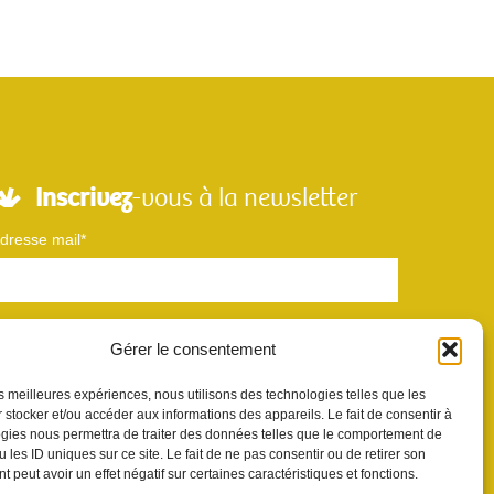
Inscrivez
-vous à la newsletter
dresse mail*
Nom
Gérer le consentement
les meilleures expériences, nous utilisons des technologies telles que les
Votre e-mail sera utilisé uniquement pour nous permettre de vous envoyer
 stocker et/ou accéder aux informations des appareils. Le fait de consentir à
otre newsletter et des informations à propos de Scènes et Territoires. Vous
gies nous permettra de traiter des données telles que le comportement de
ouvez vous désinscrire en utilisant le lien se désabonner de la newsletter.
 les ID uniques sur ce site. Le fait de ne pas consentir ou de retirer son
 peut avoir un effet négatif sur certaines caractéristiques et fonctions.