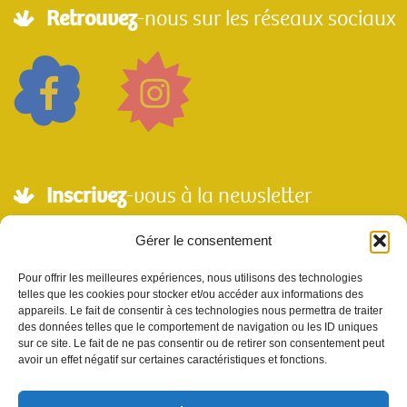
Retrouvez
-nous sur les réseaux sociaux
Inscrivez
-vous à la newsletter
Adresse mail*
Gérer le consentement
Pour offrir les meilleures expériences, nous utilisons des technologies
telles que les cookies pour stocker et/ou accéder aux informations des
Nom
appareils. Le fait de consentir à ces technologies nous permettra de traiter
des données telles que le comportement de navigation ou les ID uniques
sur ce site. Le fait de ne pas consentir ou de retirer son consentement peut
avoir un effet négatif sur certaines caractéristiques et fonctions.
Votre e-mail sera utilisé uniquement pour nous permettre de vous envoyer notre
newsletter et des informations à propos de Scènes et Territoires. Vous pouvez vous
désinscrire en utilisant le lien se désabonner de la newsletter.