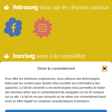
Retrouvez
-nous sur les réseaux sociaux
Inscrivez
-vous à la newsletter
Adresse mail*
Gérer le consentement
Pour offrir les meilleures expériences, nous utilisons des technologies
telles que les cookies pour stocker et/ou accéder aux informations des
Nom
appareils. Le fait de consentir à ces technologies nous permettra de traiter
des données telles que le comportement de navigation ou les ID uniques
sur ce site. Le fait de ne pas consentir ou de retirer son consentement peut
avoir un effet négatif sur certaines caractéristiques et fonctions.
Votre e-mail sera utilisé uniquement pour nous permettre de vous envoyer notre
newsletter et des informations à propos de Scènes et Territoires. Vous pouvez vous
désinscrire en utilisant le lien se désabonner de la newsletter.