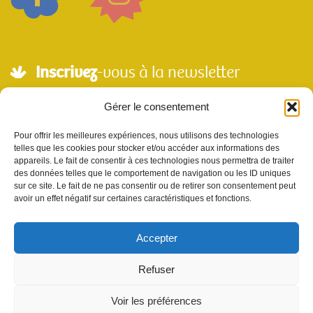
Inscrivez
-vous à la newsletter
Adresse mail*
Gérer le consentement
Pour offrir les meilleures expériences, nous utilisons des technologies
telles que les cookies pour stocker et/ou accéder aux informations des
Nom
appareils. Le fait de consentir à ces technologies nous permettra de traiter
des données telles que le comportement de navigation ou les ID uniques
sur ce site. Le fait de ne pas consentir ou de retirer son consentement peut
avoir un effet négatif sur certaines caractéristiques et fonctions.
Votre e-mail sera utilisé uniquement pour nous permettre de vous envoyer notre
newsletter et des informations à propos de Scènes et Territoires. Vous pouvez vous
désinscrire en utilisant le lien se désabonner de la newsletter.
Accepter
Refuser
Voir les préférences