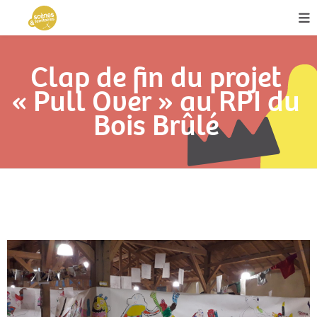
Clap de fin du projet
« Pull Over » au RPI du
Bois Brûlé