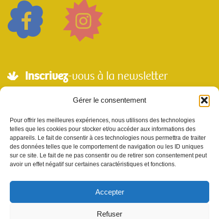
Inscrivez
-vous à la newsletter
Adresse mail*
Gérer le consentement
Pour offrir les meilleures expériences, nous utilisons des technologies
telles que les cookies pour stocker et/ou accéder aux informations des
Nom
appareils. Le fait de consentir à ces technologies nous permettra de traiter
des données telles que le comportement de navigation ou les ID uniques
sur ce site. Le fait de ne pas consentir ou de retirer son consentement peut
avoir un effet négatif sur certaines caractéristiques et fonctions.
Votre e-mail sera utilisé uniquement pour nous permettre de vous envoyer notre
newsletter et des informations à propos de Scènes et Territoires. Vous pouvez vous
désinscrire en utilisant le lien se désabonner de la newsletter.
Accepter
Refuser