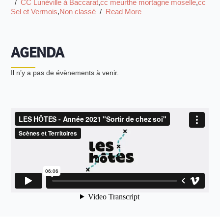
  /  
CC Lunéville à Baccarat
,
cc meurthe mortagne moselle
,
cc 
Sel et Vermois
,
Non classé
  /  
Read More
AGENDA
Il n’y a pas de évènements à venir.