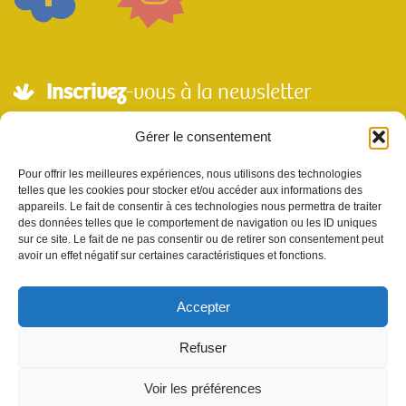
Inscrivez
-vous à la newsletter
Adresse mail*
Gérer le consentement
Pour offrir les meilleures expériences, nous utilisons des technologies
telles que les cookies pour stocker et/ou accéder aux informations des
Nom
appareils. Le fait de consentir à ces technologies nous permettra de traiter
des données telles que le comportement de navigation ou les ID uniques
sur ce site. Le fait de ne pas consentir ou de retirer son consentement peut
avoir un effet négatif sur certaines caractéristiques et fonctions.
Votre e-mail sera utilisé uniquement pour nous permettre de vous envoyer notre
newsletter et des informations à propos de Scènes et Territoires. Vous pouvez vous
désinscrire en utilisant le lien se désabonner de la newsletter.
Accepter
Refuser
Voir les préférences