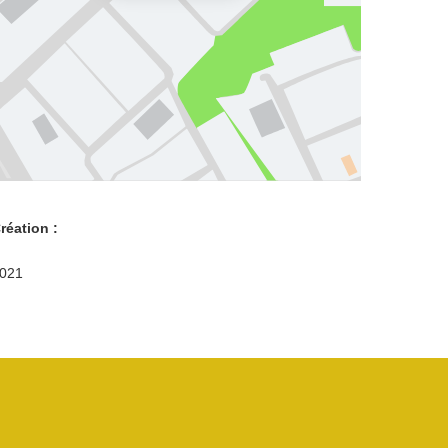
réation :
021