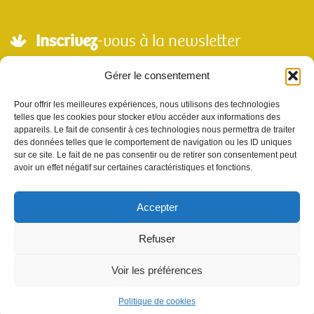
Inscrivez
-vous à la newsletter
Adresse mail*
Gérer le consentement
Pour offrir les meilleures expériences, nous utilisons des technologies
telles que les cookies pour stocker et/ou accéder aux informations des
Nom
appareils. Le fait de consentir à ces technologies nous permettra de traiter
des données telles que le comportement de navigation ou les ID uniques
sur ce site. Le fait de ne pas consentir ou de retirer son consentement peut
avoir un effet négatif sur certaines caractéristiques et fonctions.
Votre e-mail sera utilisé uniquement pour nous permettre de vous envoyer notre
newsletter et des informations à propos de Scènes et Territoires. Vous pouvez vous
désinscrire en utilisant le lien se désabonner de la newsletter.
Accepter
Refuser
Voir les préférences
site réalisé par l'
agence de communication Sur les Toits
|
mentions
Politique de cookies
légales