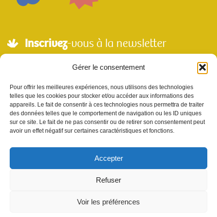
Inscrivez
-vous à la newsletter
Adresse mail*
Gérer le consentement
Pour offrir les meilleures expériences, nous utilisons des technologies
telles que les cookies pour stocker et/ou accéder aux informations des
Nom
appareils. Le fait de consentir à ces technologies nous permettra de traiter
des données telles que le comportement de navigation ou les ID uniques
sur ce site. Le fait de ne pas consentir ou de retirer son consentement peut
avoir un effet négatif sur certaines caractéristiques et fonctions.
Votre e-mail sera utilisé uniquement pour nous permettre de vous envoyer notre
newsletter et des informations à propos de Scènes et Territoires. Vous pouvez vous
désinscrire en utilisant le lien se désabonner de la newsletter.
Accepter
Refuser
Voir les préférences
site réalisé par l'
agence de communication Sur les Toits
|
mentions