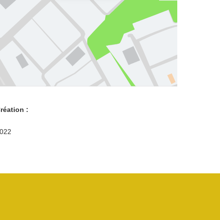
réation :
022