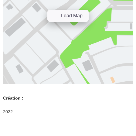
Load Map
Création :
2022