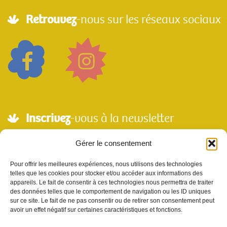
Retrouvez
-nous sur les réseaux sociaux
Inscrivez
-vous à la newsletter
Adresse mail*
Gérer le consentement
Pour offrir les meilleures expériences, nous utilisons des technologies
telles que les cookies pour stocker et/ou accéder aux informations des
Nom
appareils. Le fait de consentir à ces technologies nous permettra de traiter
des données telles que le comportement de navigation ou les ID uniques
sur ce site. Le fait de ne pas consentir ou de retirer son consentement peut
avoir un effet négatif sur certaines caractéristiques et fonctions.
Votre e-mail sera utilisé uniquement pour nous permettre de vous envoyer notre
newsletter et des informations à propos de Scènes et Territoires. Vous pouvez vous
désinscrire en utilisant le lien se désabonner de la newsletter.