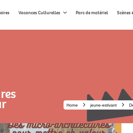
oires
Vacances Culturelles
Parc de matériel
Scènes &
res
ur
Home
jeune-estivant
De