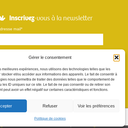
Inscrivez
-vous à la newsletter
dresse mail*
Nom
Gérer le consentement
les meilleures expériences, nous utilisons des technologies telles que les
Votre e-mail sera utilisé uniquement pour nous permettre de vous envoyer
 stocker et/ou accéder aux informations des appareils. Le fait de consentir à
otre newsletter et des informations à propos de Scènes et Territoires. Vous
gies nous permettra de traiter des données telles que le comportement de
ouvez vous désinscrire en utilisant le lien se désabonner de la newsletter.
 les ID uniques sur ce site. Le fait de ne pas consentir ou de retirer son
 peut avoir un effet négatif sur certaines caractéristiques et fonctions.
cepter
Refuser
Voir les préférences
Politique de cookies
agence de communication Sur les Toits
|
mentions légales