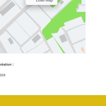
Load Map
réation :
024