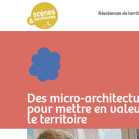
Résidences de territ
Des micro-architectu
pour mettre en vale
le territoire