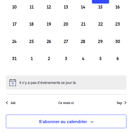
0
0
0
0
0
0
0
10
11
12
13
14
15
16
évènement,
évènement,
évènement,
évènement,
évènement,
évènement,
évèneme
0
0
0
0
0
0
0
17
18
19
20
21
22
23
évènement,
évènement,
évènement,
évènement,
évènement,
évènement,
évèneme
0
0
0
0
0
0
0
24
25
26
27
28
29
30
évènement,
évènement,
évènement,
évènement,
évènement,
évènement,
évèneme
0
0
0
0
0
0
0
31
1
2
3
4
5
6
évènement,
évènement,
évènement,
évènement,
évènement,
évènement,
évèneme
Il n’y a pas d’événements ce jour là.
Juil
Ce mois-ci
Sep
S’abonner au calendrier