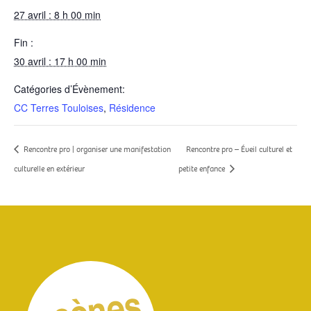
27 avril : 8 h 00 min
Fin :
30 avril : 17 h 00 min
Catégories d’Évènement:
CC Terres Touloises
,
Résidence
Rencontre pro | organiser une manifestation
Rencontre pro – Éveil culturel et
culturelle en extérieur
petite enfance