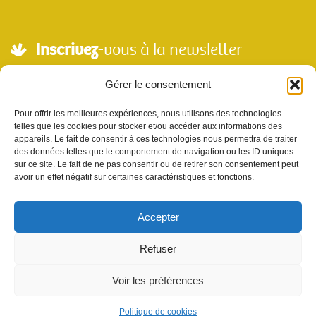
Inscrivez
-vous à la newsletter
Adresse mail*
Gérer le consentement
Pour offrir les meilleures expériences, nous utilisons des technologies
telles que les cookies pour stocker et/ou accéder aux informations des
Nom
appareils. Le fait de consentir à ces technologies nous permettra de traiter
des données telles que le comportement de navigation ou les ID uniques
sur ce site. Le fait de ne pas consentir ou de retirer son consentement peut
avoir un effet négatif sur certaines caractéristiques et fonctions.
Votre e-mail sera utilisé uniquement pour nous permettre de vous envoyer notre
newsletter et des informations à propos de Scènes et Territoires. Vous pouvez vous
désinscrire en utilisant le lien se désabonner de la newsletter.
Accepter
Refuser
Voir les préférences
site réalisé par l'
agence de communication Sur les Toits
|
mentions
Politique de cookies