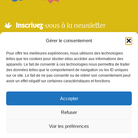
Inscrivez
-vous à la newsletter
Adresse mail*
Gérer le consentement
Pour offrir les meilleures expériences, nous utilisons des technologies
telles que les cookies pour stocker et/ou accéder aux informations des
Nom
appareils. Le fait de consentir à ces technologies nous permettra de traiter
des données telles que le comportement de navigation ou les ID uniques
sur ce site. Le fait de ne pas consentir ou de retirer son consentement peut
avoir un effet négatif sur certaines caractéristiques et fonctions.
Votre e-mail sera utilisé uniquement pour nous permettre de vous envoyer notre
newsletter et des informations à propos de Scènes et Territoires. Vous pouvez vous
désinscrire en utilisant le lien se désabonner de la newsletter.
Accepter
Refuser
Voir les préférences
site réalisé par l'
agence de communication Sur les Toits
|
mentions