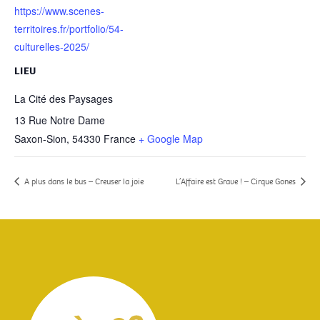
https://www.scenes-
territoires.fr/portfolio/54-
culturelles-2025/
LIEU
La Cité des Paysages
13 Rue Notre Dame
Saxon-Sion
,
54330
France
+ Google Map
A plus dans le bus – Creuser la joie
L’Affaire est Grave ! – Cirque Gones