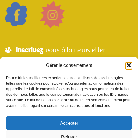
Inscrivez
-vous à la newsletter
Adresse mail*
Gérer le consentement
Pour offrir les meilleures expériences, nous utilisons des technologies
telles que les cookies pour stocker et/ou accéder aux informations des
Nom
appareils. Le fait de consentir à ces technologies nous permettra de traiter
des données telles que le comportement de navigation ou les ID uniques
sur ce site. Le fait de ne pas consentir ou de retirer son consentement peut
avoir un effet négatif sur certaines caractéristiques et fonctions.
Votre e-mail sera utilisé uniquement pour nous permettre de vous envoyer notre
newsletter et des informations à propos de Scènes et Territoires. Vous pouvez vous
désinscrire en utilisant le lien se désabonner de la newsletter.
Accepter
Refuser